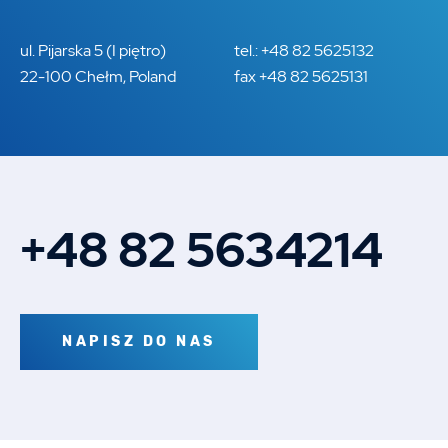
ul. Pijarska 5 (I piętro)
tel.: +48 82 5625132
22-100 Chełm, Poland
fax +48 82 5625131
+48 82 5634214
NAPISZ DO NAS